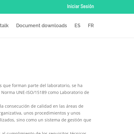
Iniciar Sesión
 talk
Document downloads
ES
FR
 que forman parte del laboratorio, se ha
la Norma UNE-ISO/15189 como Laboratorio de
la consecución de calidad en las áreas de
rganizativa, unos procedimientos y unos
alizados, sino como un sistema de gestión que
s al cumplimiento de los requisitos técnicos