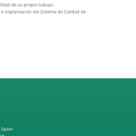
lidad de su propio trabajo.
 e implantación del Sistema de Calidad de
n Spain
ost