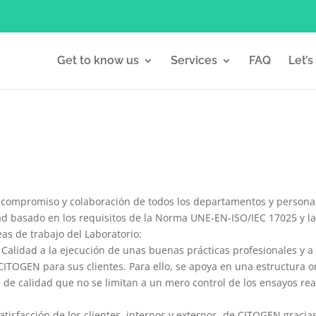
Get to know us
Services
FAQ
Let’s
 compromiso y colaboración de todos los departamentos y personas
ad basado en los requisitos de la Norma UNE-EN-ISO/IEC 17025 y 
eas de trabajo del Laboratorio:
Calidad a la ejecución de unas buenas prácticas profesionales y a 
ITOGEN para sus clientes. Para ello, se apoya en una estructura o
de calidad que no se limitan a un mero control de los ensayos re
atisfacción de los clientes, internos y externos, de CITOGEN gracia